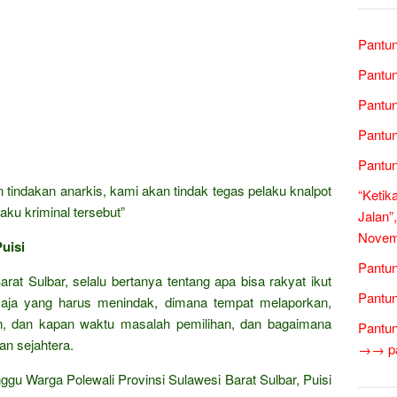
Pantun
Pantun
Pantun
Pantun
Pantun
tindakan anarkis, kami akan tindak tegas pelaku knalpot
“Ketik
aku kriminal tersebut”
Jalan”
Novem
uisi
Pantun
rat Sulbar, selalu bertanya tentang apa bisa rakyat ikut
Pantun
 saja yang harus menindak, dimana tempat melaporkan,
n, dan kapan waktu masalah pemilihan, dan bagaimana
Pantun
an sejahtera.
→→ pan
gu Warga Polewali Provinsi Sulawesi Barat Sulbar, Puisi