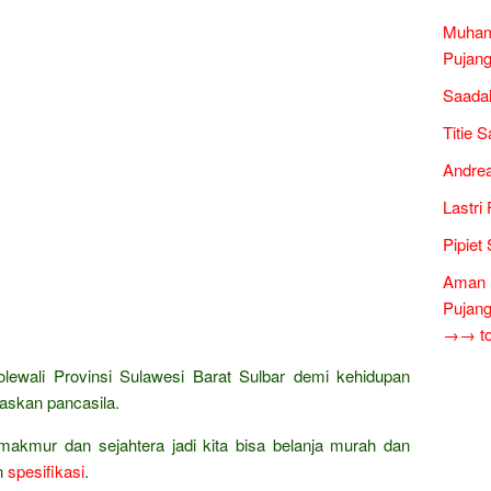
Muham
Pujang
Saadah
Titie 
Andrea
Lastri
Pipiet
Aman 
Pujang
→→ tok
ewali Provinsi Sulawesi Barat Sulbar demi kehidupan
askan pancasila.
makmur dan sejahtera jadi kita bisa belanja murah dan
n
spesifikasi
.