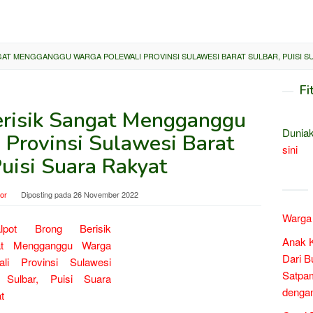
AT MENGGANGGU WARGA POLEWALI PROVINSI SULAWESI BARAT SULBAR, PUISI S
Fi
erisik Sangat Mengganggu
Duniak
 Provinsi Sulawesi Barat
sini
Puisi Suara Rakyat
tor
Diposting pada
26 November 2022
Warga 
Anak 
Dari B
Satpam
denga