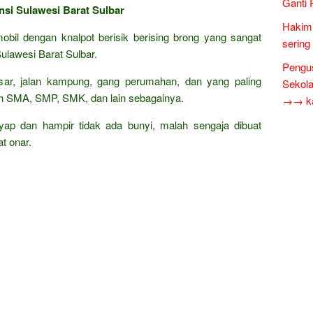
Ganti 
insi Sulawesi Barat Sulbar
Hakim 
obil dengan knalpot berisik berising brong yang sangat
sering
ulawesi Barat Sulbar.
Pengus
besar, jalan kampung, gang perumahan, dan yang paling
Sekol
ah SMA, SMP, SMK, dan lain sebagainya.
→→ kar
nyap dan hampir tidak ada bunyi, malah sengaja dibuat
t onar.