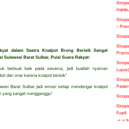
Sinops
Habibu
Sinops
– Pra
Sinops
Sinops
kyat dalam Sastra Knalpot Brong Berisik Sangat
Pramo
 Sulawesi Barat Sulbar, Puisi Suara Rakyat:
Sinops
tuk berbuat baik pada sesama, jadi buatlah nyaman
Lupus)
uh dan onar karena knalpot berisik”
Sinops
Padam 
awesi Barat Sulbar jadi emosi setiap mendengar knalpot
tor yang sangat mengganggu”
Sinops
Sinop
Fuadi
→→ sas