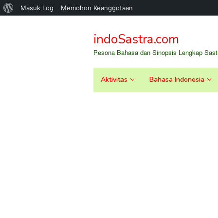
Tentang
Masuk Log
Memohon Keanggotaan
Loncat
WordPress
ke
indoSastra.com
konten
Pesona Bahasa dan Sinopsis Lengkap Sastr
Aktivitas
Bahasa Indonesia