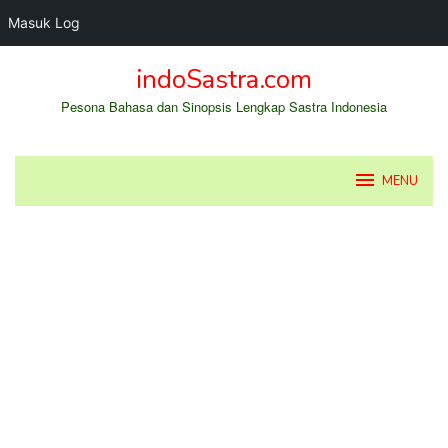
Masuk Log
Loncat
indoSastra.com
ke
konten
Pesona Bahasa dan Sinopsis Lengkap Sastra Indonesia
MENU