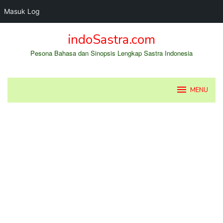
Masuk Log
Loncat
indoSastra.com
ke
konten
Pesona Bahasa dan Sinopsis Lengkap Sastra Indonesia
MENU