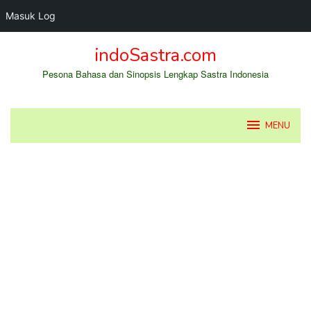
Masuk Log
Loncat
indoSastra.com
ke
konten
Pesona Bahasa dan Sinopsis Lengkap Sastra Indonesia
MENU