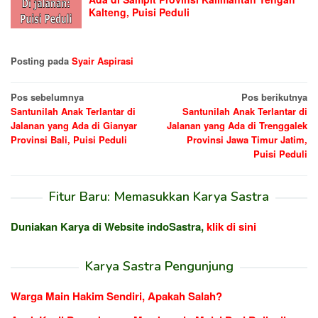
Kalteng, Puisi Peduli
Posting pada
Syair Aspirasi
Navigasi
Pos sebelumnya
Pos berikutnya
Santunilah Anak Terlantar di
Santunilah Anak Terlantar di
pos
Jalanan yang Ada di Gianyar
Jalanan yang Ada di Trenggalek
Provinsi Bali, Puisi Peduli
Provinsi Jawa Timur Jatim,
Puisi Peduli
Fitur Baru: Memasukkan Karya Sastra
Duniakan Karya di Website indoSastra,
klik di sini
Karya Sastra Pengunjung
Warga Main Hakim Sendiri, Apakah Salah?