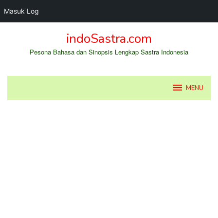
Masuk Log
Loncat
indoSastra.com
ke
konten
Pesona Bahasa dan Sinopsis Lengkap Sastra Indonesia
MENU