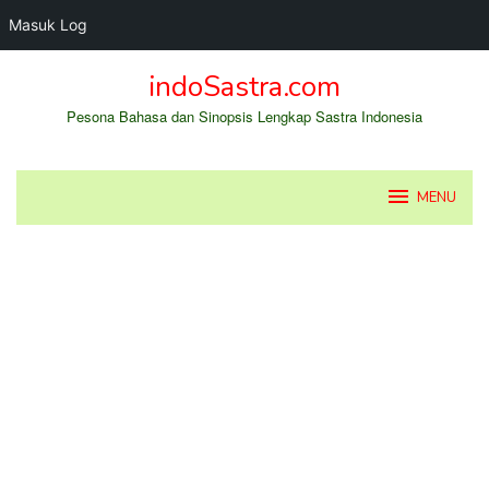
Masuk Log
Loncat
indoSastra.com
ke
konten
Pesona Bahasa dan Sinopsis Lengkap Sastra Indonesia
MENU