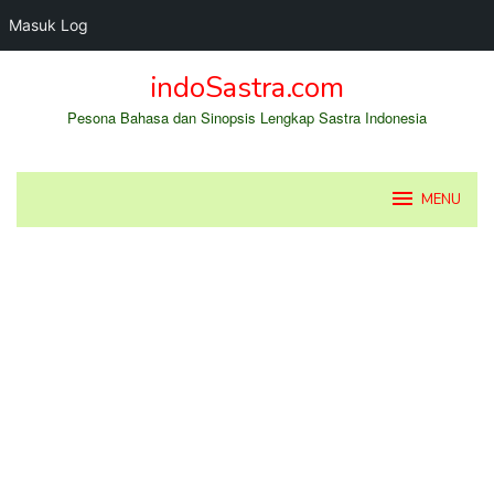
Masuk Log
Loncat
indoSastra.com
ke
konten
Pesona Bahasa dan Sinopsis Lengkap Sastra Indonesia
MENU