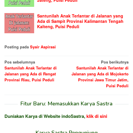
Jateng, Puisi Peduli
Santunilah Anak Terlantar di Jalanan yang
Ada di Sampit Provinsi Kalimantan Tengah
Kalteng, Puisi Peduli
Posting pada
Syair Aspirasi
Navigasi
Pos sebelumnya
Pos berikutnya
Santunilah Anak Terlantar di
Santunilah Anak Terlantar di
pos
Jalanan yang Ada di Rengat
Jalanan yang Ada di Mojokerto
Provinsi Riau, Puisi Peduli
Provinsi Jawa Timur Jatim,
Puisi Peduli
Fitur Baru: Memasukkan Karya Sastra
Duniakan Karya di Website indoSastra,
klik di sini
Karya Sastra Pengunjung