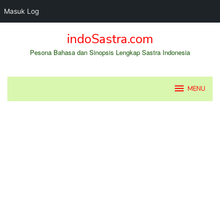
Masuk Log
Loncat
indoSastra.com
ke
konten
Pesona Bahasa dan Sinopsis Lengkap Sastra Indonesia
MENU