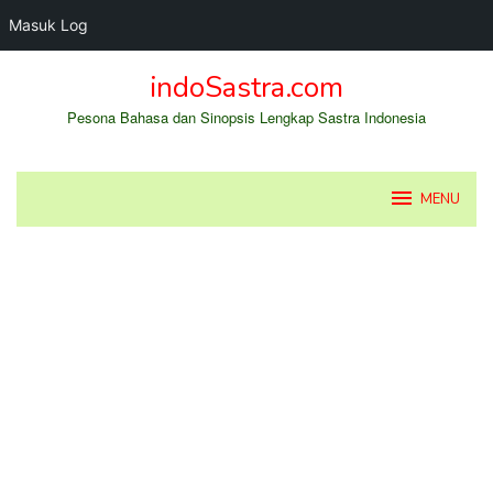
Masuk Log
Loncat
indoSastra.com
ke
konten
Pesona Bahasa dan Sinopsis Lengkap Sastra Indonesia
MENU