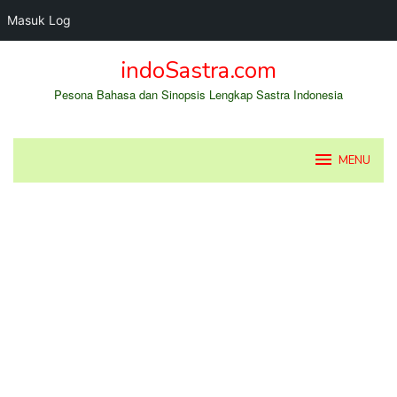
Masuk Log
Loncat
indoSastra.com
ke
konten
Pesona Bahasa dan Sinopsis Lengkap Sastra Indonesia
MENU