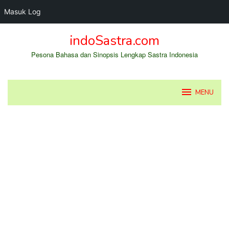
Masuk Log
Loncat
indoSastra.com
ke
konten
Pesona Bahasa dan Sinopsis Lengkap Sastra Indonesia
MENU