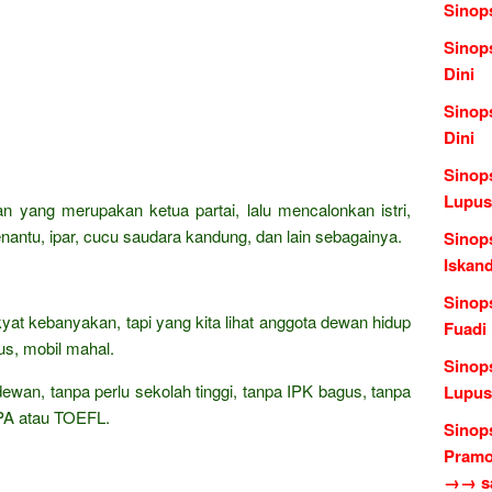
Sinop
Sinop
Dini
Sinop
Dini
Sinops
Lupus
n yang merupakan ketua partai, lalu mencalonkan istri,
ntu, ipar, cucu saudara kandung, dan lain sebagainya.
Sinops
Iskan
Sinop
kyat kebanyakan, tapi yang kita lihat anggota dewan hidup
Fuadi
s, mobil mahal.
Sinop
dewan, tanpa perlu sekolah tinggi, tanpa IPK bagus, tanpa
Lupus
TPA atau TOEFL.
Sinop
Pramo
→→ sas