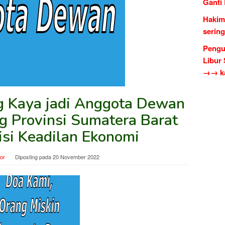
Ganti
Hakim
serin
Pengu
Libur
→→ ka
ng Kaya jadi Anggota Dewan
g Provinsi Sumatera Barat
isi Keadilan Ekonomi
tor
Diposting pada
20 November 2022