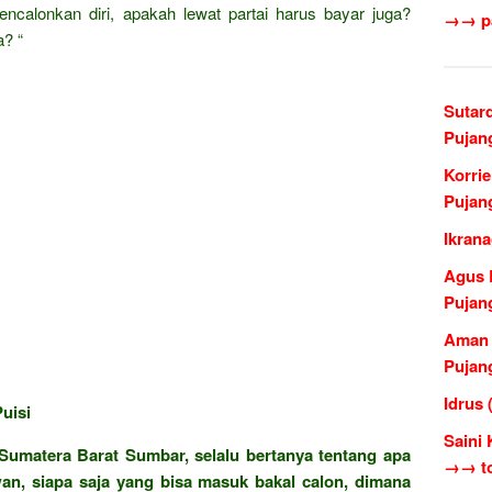
calonkan diri, apakah lewat partai harus bayar juga?
→→ pa
a? “
Sutar
Pujan
Korri
Pujan
Ikran
Agus 
Pujan
Aman 
Pujan
Idrus
uisi
Saini 
Sumatera Barat Sumbar, selalu bertanya tentang apa
→→ to
wan, siapa saja yang bisa masuk bakal calon, dimana