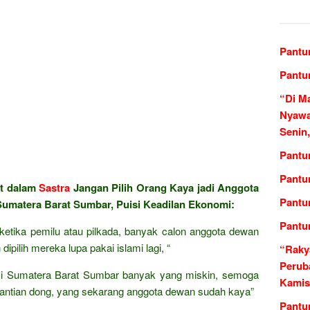
Pantun
Pantu
“Di M
Nyawa
Senin
Pantu
Pantu
at dalam
Sastra
Jangan Pilih Orang Kaya jadi Anggota
Pantu
Sumatera Barat Sumbar, Puisi Keadilan Ekonomi:
Pantu
f ketika pemilu atau pilkada, banyak calon anggota dewan
dipilih mereka lupa pakai islami lagi, “
“Raky
Perub
si Sumatera Barat Sumbar banyak yang miskin, semoga
Kamis
 gantian dong, yang sekarang anggota dewan sudah kaya”
Pantu