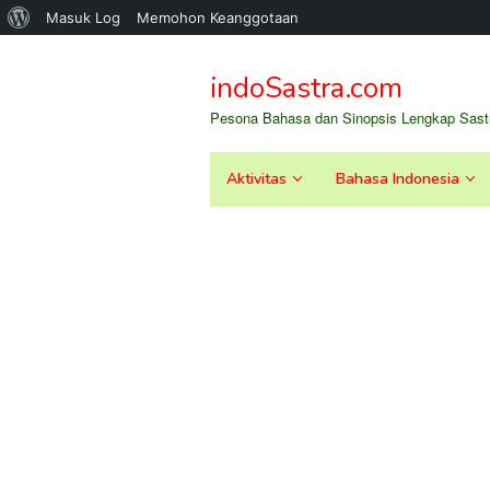
Tentang
Masuk Log
Memohon Keanggotaan
Loncat
WordPress
ke
indoSastra.com
konten
Pesona Bahasa dan Sinopsis Lengkap Sastr
Aktivitas
Bahasa Indonesia