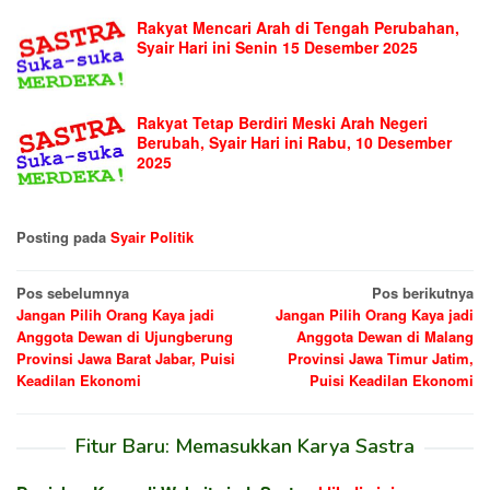
Rakyat Mencari Arah di Tengah Perubahan,
Syair Hari ini Senin 15 Desember 2025
Rakyat Tetap Berdiri Meski Arah Negeri
Berubah, Syair Hari ini Rabu, 10 Desember
2025
Posting pada
Syair Politik
Navigasi
Pos sebelumnya
Pos berikutnya
Jangan Pilih Orang Kaya jadi
Jangan Pilih Orang Kaya jadi
pos
Anggota Dewan di Ujungberung
Anggota Dewan di Malang
Provinsi Jawa Barat Jabar, Puisi
Provinsi Jawa Timur Jatim,
Keadilan Ekonomi
Puisi Keadilan Ekonomi
Fitur Baru: Memasukkan Karya Sastra