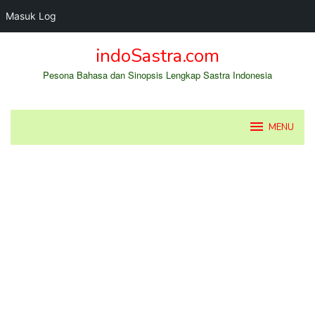
Masuk Log
Loncat
indoSastra.com
ke
konten
Pesona Bahasa dan Sinopsis Lengkap Sastra Indonesia
MENU