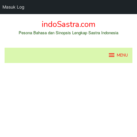
Masuk Log
Loncat
indoSastra.com
ke
konten
Pesona Bahasa dan Sinopsis Lengkap Sastra Indonesia
MENU