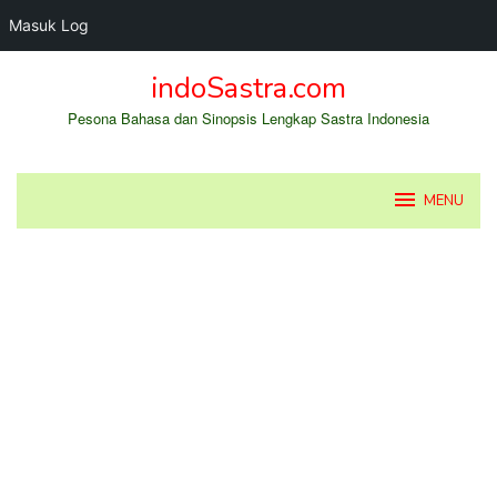
Masuk Log
Loncat
indoSastra.com
ke
konten
Pesona Bahasa dan Sinopsis Lengkap Sastra Indonesia
MENU