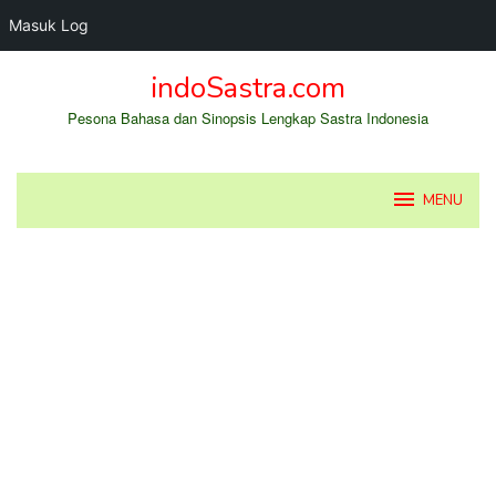
Masuk Log
Loncat
indoSastra.com
ke
konten
Pesona Bahasa dan Sinopsis Lengkap Sastra Indonesia
MENU