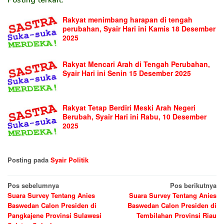
Rakyat menimbang harapan di tengah
perubahan, Syair Hari ini Kamis 18 Desember
2025
Rakyat Mencari Arah di Tengah Perubahan,
Syair Hari ini Senin 15 Desember 2025
Rakyat Tetap Berdiri Meski Arah Negeri
Berubah, Syair Hari ini Rabu, 10 Desember
2025
Posting pada
Syair Politik
Navigasi
Pos sebelumnya
Pos berikutnya
Suara Survey Tentang Anies
Suara Survey Tentang Anies
pos
Baswedan Calon Presiden di
Baswedan Calon Presiden di
Pangkajene Provinsi Sulawesi
Tembilahan Provinsi Riau