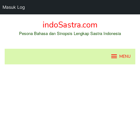
Masuk Log
Loncat
indoSastra.com
ke
konten
Pesona Bahasa dan Sinopsis Lengkap Sastra Indonesia
MENU