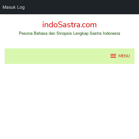
Masuk Log
Loncat
indoSastra.com
ke
konten
Pesona Bahasa dan Sinopsis Lengkap Sastra Indonesia
MENU