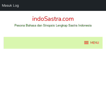
Masuk Log
Loncat
indoSastra.com
ke
konten
Pesona Bahasa dan Sinopsis Lengkap Sastra Indonesia
MENU