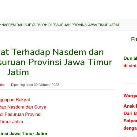
NASDEM DAN SURYA PALOH DI PASURUAN PROVINSI JAWA TIMUR JATIM
Fi
at Terhadap Nasdem dan
Dunia
suruan Provinsi Jawa Timur
di sini
Jatim
ator
Diposting pada
30 Oktober 2022
Warga
Anak 
Dari B
Satpa
denga
vinsi Jawa Timur Jatim