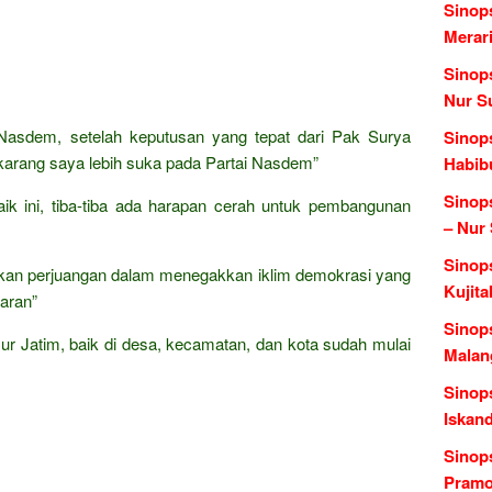
Sinop
Merari
Sinop
Nur S
asdem, setelah keputusan yang tepat dari Pak Surya
Sinops
sekarang saya lebih suka pada Partai Nasdem”
Habib
Sinop
ik ini, tiba-tiba ada harapan cerah untuk pembangunan
– Nur
Sinop
kan perjuangan dalam menegakkan iklim demokrasi yang
Kujita
aran”
Sinop
ur Jatim, baik di desa, kecamatan, dan kota sudah mulai
Malang
Sinops
Iskan
Sinop
Pramo