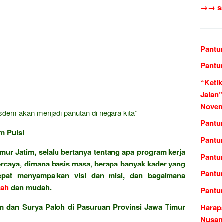
→→ sas
Pantu
Pantu
“Keti
Jalan”
Novem
sdem akan menjadi panutan di negara kita”
Pantu
m Puisi
Pantu
mur Jatim, selalu bertanya tentang apa program kerja
Pantun
percaya, dimana basis masa, berapa banyak kader yang
Pantu
tepat menyampaikan visi dan misi, dan bagaimana
ah
dan mudah.
Pantu
 dan Surya Paloh di Pasuruan Provinsi Jawa Timur
Harap
Nusan