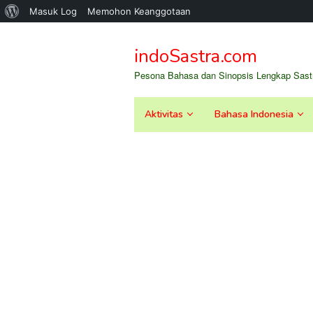
Tentang
Masuk Log
Memohon Keanggotaan
Loncat
WordPress
ke
indoSastra.com
konten
Pesona Bahasa dan Sinopsis Lengkap Sastr
Aktivitas
Bahasa Indonesia