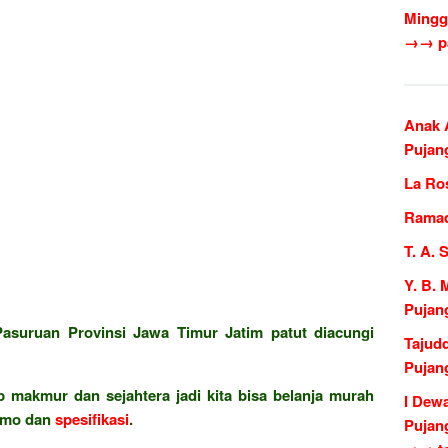
Mingg
→→ pa
Anak 
Pujan
La Ro
Ramad
T. A. 
Y. B.
Pujan
i Pasuruan Provinsi Jawa Timur Jatim patut diacungi
Tajud
Pujan
 makmur dan sejahtera jadi kita bisa belanja murah
I Dew
omo dan
spesifikasi
.
Pujan