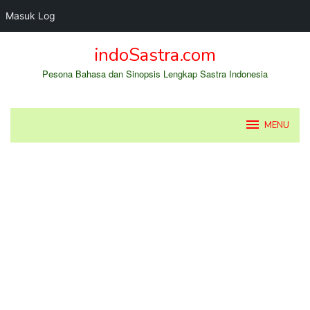
Masuk Log
Loncat
indoSastra.com
ke
konten
Pesona Bahasa dan Sinopsis Lengkap Sastra Indonesia
MENU