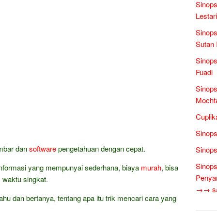
Sinops
Lestari
Sinops
Sutan 
Sinops
Fuadi
Sinops
Mochta
Cuplik
Sinops
ambar dan
software
pengetahuan dengan cepat.
Sinops
Sinops
a informasi yang mempunyai sederhana, biaya
murah
, bisa
Penyam
m waktu singkat.
→→ sas
ahu dan bertanya, tentang apa itu trik mencari cara yang