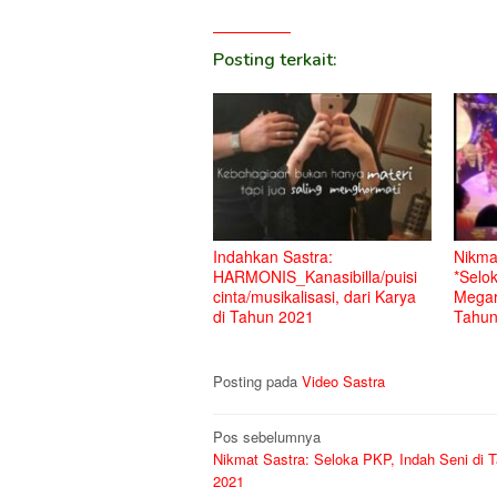
Posting terkait:
Indahkan Sastra:
Nikmat
HARMONIS_Kanasibilla/puisi
*Selo
cinta/musikalisasi, dari Karya
Megar
di Tahun 2021
Tahun
Posting pada
Video Sastra
Navigasi
Pos sebelumnya
Nikmat Sastra: Seloka PKP, Indah Seni di 
pos
2021