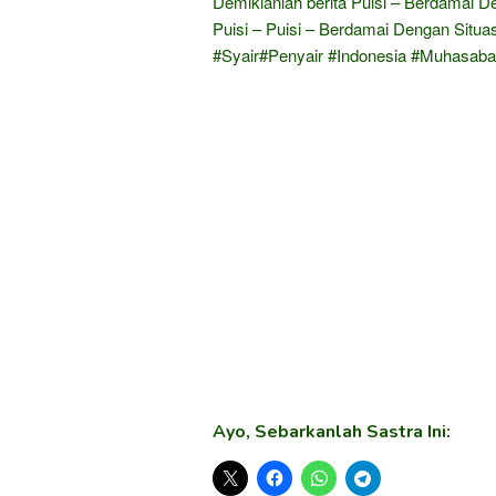
Demikianlah berita Puisi – Berdamai De
Puisi – Puisi – Berdamai Dengan Situ
#Syair#Penyair #Indonesia #Muhasab
Ayo, Sebarkanlah Sastra Ini: