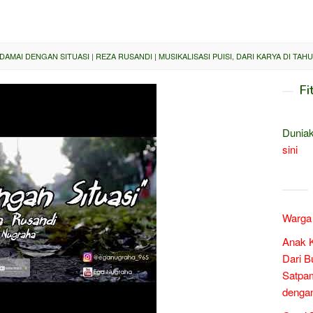
DAMAI DENGAN SITUASI | REZA RUSANDI | MUSIKALISASI PUISI, DARI KARYA DI TAHU
Fi
Duniak
sini
Warga 
Anak 
Dari B
Satpam
denga