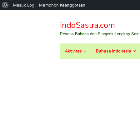
Tentang
Masuk Log
Memohon Keanggotaan
Loncat
WordPress
ke
indoSastra.com
konten
Pesona Bahasa dan Sinopsis Lengkap Sastr
Aktivitas
Bahasa Indonesia