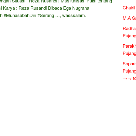
ngan Situasi | Reza Rusandi | Musikalisasi Puisi tentang
Chairi
asi Karya : Reza Rusandi Dibaca Ega Nugraha
ah #MuhasabahDiri #Serang …, wasssalam.
M.A S
Radha
Pujang
Paraki
Pujang
Sapar
Pujang
→→ tok