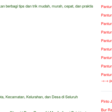
kan berbagi tips dan trik mudah, murah, cepat, dan praktis
Pantun
Pantun
Pantun
Pantun
Pantun
Pantun
Pantun
Pantun
Pantun
→→ pan
Kota, Kecamatan, Kelurahan, dan Desa di Seluruh
Pinto 
Bur Ra