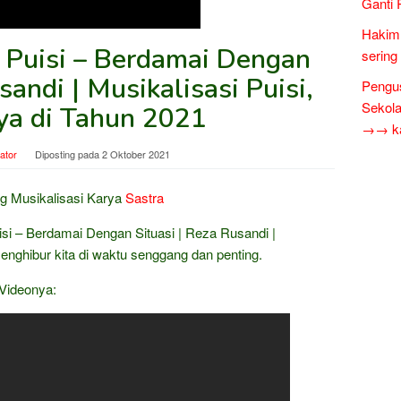
Ganti 
Hakim 
: Puisi – Berdamai Dengan
sering
sandi | Musikalisasi Puisi,
Pengus
Sekol
rya di Tahun 2021
→→ kar
ator
Diposting pada
2 Oktober 2021
g Musikalisasi Karya
Sastra
isi – Berdamai Dengan Situasi | Reza Rusandi |
enghibur kita di waktu senggang dan penting.
 Videonya: