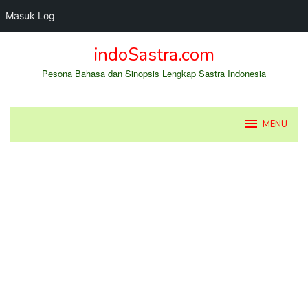
Masuk Log
Loncat
indoSastra.com
ke
konten
Pesona Bahasa dan Sinopsis Lengkap Sastra Indonesia
MENU