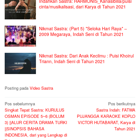
Indahkan Sastra: HARMONIS_Kanasibilla/puisi
cinta/musikalisasi, dari Karya di Tahun 2021
Nikmat Sastra: (Part 5) *Seloka Hari Raya* –
2009 Megaraya, Indah Seni di Tahun 2021
Nikmat Sastra: Dari Anak Kecilmu : Puisi Khoirul
Triann, Indah Seni di Tahun 2021
Posting pada
Video Sastra
Navigasi
Pos sebelumnya
Pos berikutnya
Singkat Tepat Sastra: KURULUS
Sastra Indah: FATWA
pos
OSMAN EPISODE 5~6 (BOLUM
PUJANGGA KARAOKE KOPLO
3) ||ALUR CERITA DRAMA TURKI
VICTOR HUTABARAT, Karya di
||SINOPSIS BAHASA
Tahun 2021
INDONESIA, dari yang Lengkap di