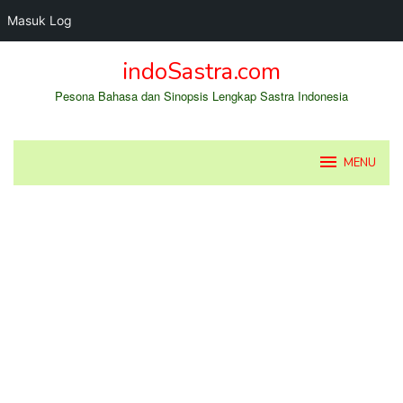
Masuk Log
Loncat
indoSastra.com
ke
konten
Pesona Bahasa dan Sinopsis Lengkap Sastra Indonesia
MENU