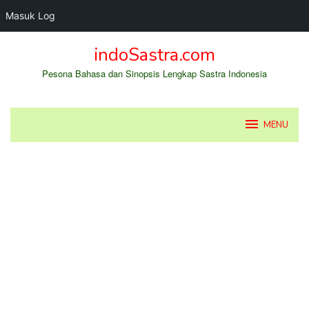
Masuk Log
Loncat
indoSastra.com
ke
konten
Pesona Bahasa dan Sinopsis Lengkap Sastra Indonesia
MENU