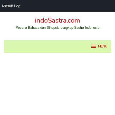
Masuk Log
Loncat
indoSastra.com
ke
konten
Pesona Bahasa dan Sinopsis Lengkap Sastra Indonesia
MENU