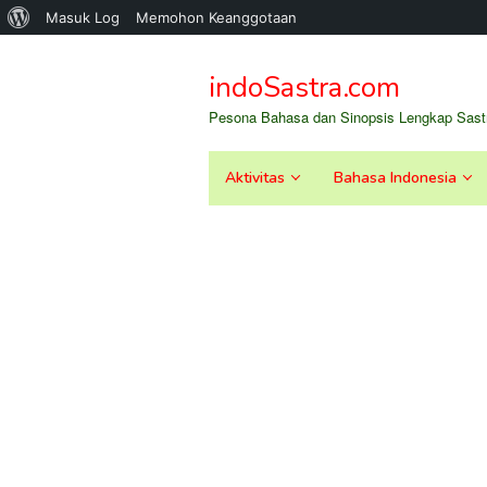
Tentang
Masuk Log
Memohon Keanggotaan
Loncat
WordPress
ke
indoSastra.com
konten
Pesona Bahasa dan Sinopsis Lengkap Sastr
Aktivitas
Bahasa Indonesia