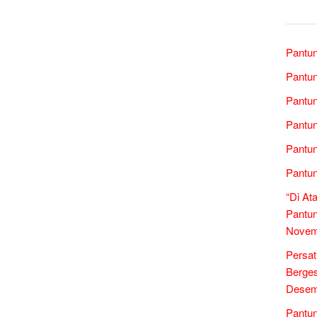
Pantun
Pantun
Pantun
Pantun
Pantun
Pantun
“Di At
Pantun
Novem
Persa
Berges
Desem
Pantun