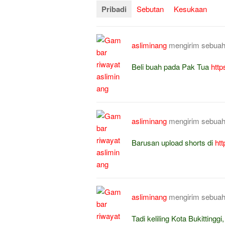
Pribadi
Sebutan
Kesukaan
asliminang
mengirim sebua
Beli buah pada Pak Tua
htt
asliminang
mengirim sebua
Barusan upload shorts di
ht
asliminang
mengirim sebua
Tadi keliling Kota Bukittingg