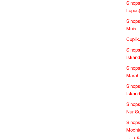
Sinops
Lupus)
Sinops
Muis
Cuplik
Sinops
Iskand
Sinop
Marah 
Sinops
Iskand
Sinops
Nur Su
Sinops
Mochta
→→ sas