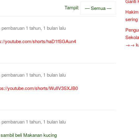
Ganti 
Tampil:
Hakim 
sering
h pembaruan
1 tahun, 1 bulan lalu
Pengus
Sekol
ps://youtube.com/shorts/haD1fSGAun4
→→ kar
h pembaruan
1 tahun, 1 bulan lalu
tps://youtube.com/shorts/WuIlV3SXJB0
h pembaruan
1 tahun, 1 bulan lalu
i, sambil beli Makanan kucing