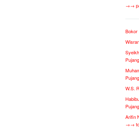
→→ pan
Bokor 
Wisran
Syeikh
Pujang
Muham
Pujang
W.S. R
Habibu
Pujang
Arifin
→→ tok