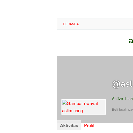
BERANDA
a
Oleh
Diposting
pada
@asl
Active 1 tah
Beli buah p
Aktivitas
Profil