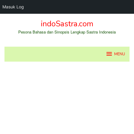
Masuk Log
Loncat
indoSastra.com
ke
konten
Pesona Bahasa dan Sinopsis Lengkap Sastra Indonesia
MENU