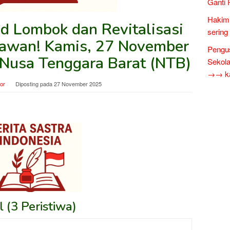
Ganti 
Hakim 
 Lombok dan Revitalisasi
sering
nawan! Kamis, 27 November
Pengus
Nusa Tenggara Barat (NTB)
Sekol
→→ kar
tor
Diposting pada
27 November 2025
 (3 Peristiwa)