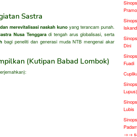
Sinops
Pramo
iatan Sastra
Sinops
dan merevitalisasi naskah kuno
yang terancam punah.
Iskand
Sastra Nusa Tenggara
di tengah arus globalisasi, serta
Sinops
h
bagi peneliti dan generasi muda NTB mengenai akar
Dini
Sinops
ampilkan (Kutipan Babad Lombok)
Fuadi
terjemahkan):
Cuplik
Sinops
Lupus)
Sinops
Lubis
Sinops
Padam 
→→ sas