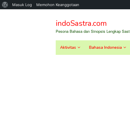
Tentang
Masuk Log
Memohon Keanggotaan
Loncat
WordPress
ke
indoSastra.com
konten
Pesona Bahasa dan Sinopsis Lengkap Sastr
Aktivitas
Bahasa Indonesia