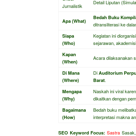
Detail Liputan (Simu
Jurnalistik
Bedah Buku Kompil
Apa (What)
ditransliterasi ke da
Siapa
Kegiatan ini diorganis
(Who)
sejarawan, akademisi
Kapan
Acara dilaksanakan s
(When)
Di Mana
Di
Auditorium Perpu
(Where)
Barat
.
Mengapa
Naskah ini viral kar
(Why)
dikaitkan dengan pe
Bagaimana
Bedah buku melibatk
(How)
interpretasi makna an
SEO Keyword Focus:
Sastra
Sasak, 