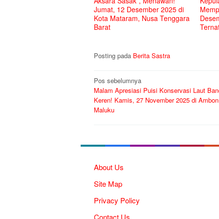
Aksara Sasak”, Menawan!
Kepul
Jumat, 12 Desember 2025 di
Mempe
Kota Mataram, Nusa Tenggara
Desem
Barat
Terna
Posting pada
Berita Sastra
Navigasi
Pos sebelumnya
Malam Apresiasi Puisi Konservasi Laut Ban
pos
Keren! Kamis, 27 November 2025 di Ambon
Maluku
About Us
Site Map
Privacy Policy
Contact Us