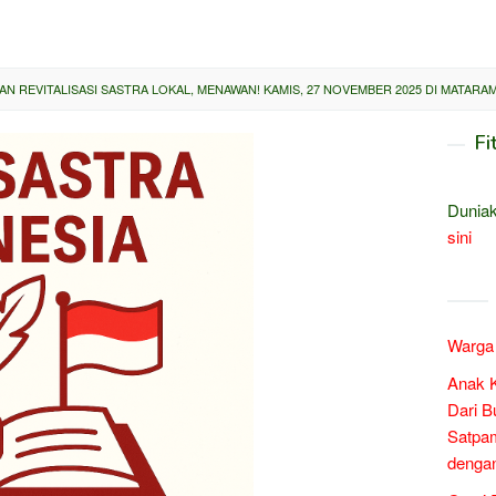
N REVITALISASI SASTRA LOKAL, MENAWAN! KAMIS, 27 NOVEMBER 2025 DI MATARA
Fi
Duniak
sini
Warga 
Anak 
Dari B
Satpam
denga