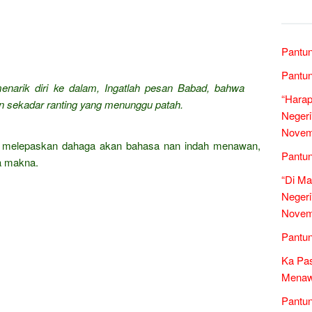
Pantun
Pantun
enarik diri ke dalam,
Ingatlah pesan Babad, bahwa
“Harap
 sekadar ranting yang menunggu patah.
Negeri
Novem
at melepaskan dahaga akan bahasa nan indah menawan,
Pantun
a makna.
“Di Ma
Negeri
Novem
Pantun
Ka Pas
Menawa
Pantun