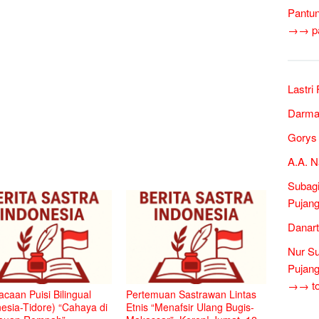
Pantun
→→ pan
Lastri
Darma
Gorys 
A.A. N
Subagi
Pujang
Danart
Nur Su
Pujang
→→ tok
caan Puisi Bilingual
Pertemuan Sastrawan Lintas
esia-Tidore) “Cahaya di
Etnis “Menafsir Ulang Bugis-