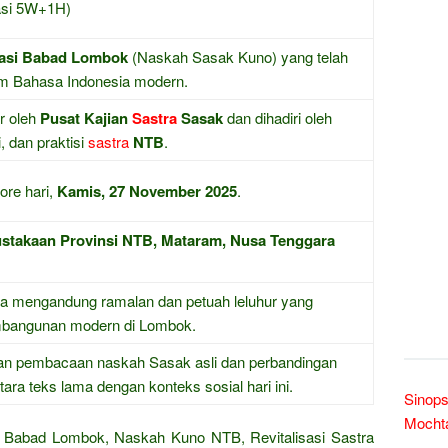
lasi 5W+1H)
asi Babad Lombok
(Naskah Sasak Kuno) yang telah
lam Bahasa Indonesia modern.
ir oleh
Pusat Kajian
Sastra
Sasak
dan dihadiri oleh
, dan praktisi
sastra
NTB
.
ore hari,
Kamis, 27 November 2025
.
stakaan Provinsi NTB, Mataram, Nusa Tenggara
ena mengandung ramalan dan petuah leluhur yang
mbangunan modern di Lombok.
an pembacaan naskah Sasak asli dan perbandingan
tara teks lama dengan konteks sosial hari ini.
Sinops
Mochta
Babad Lombok, Naskah Kuno NTB, Revitalisasi Sastra