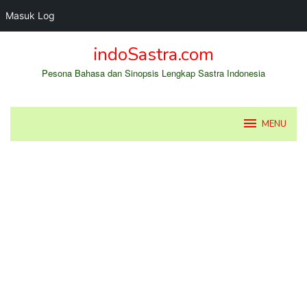
Masuk Log
Loncat
indoSastra.com
ke
konten
Pesona Bahasa dan Sinopsis Lengkap Sastra Indonesia
MENU