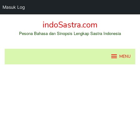
Masuk Log
Loncat
indoSastra.com
ke
konten
Pesona Bahasa dan Sinopsis Lengkap Sastra Indonesia
MENU