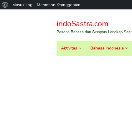
Tentang
Masuk Log
Memohon Keanggotaan
Loncat
WordPress
ke
indoSastra.com
konten
Pesona Bahasa dan Sinopsis Lengkap Sastr
Aktivitas
Bahasa Indonesia