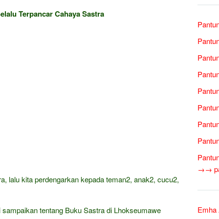
lalu Terpancar Cahaya Sastra
Pantun
Pantu
Pantun
Pantun
Pantun
Pantun
Pantun
Pantun
Pantun
→→ pan
, lalu kita perdengarkan kepada teman2, anak2, cucu2,
Emha A
mi sampaikan tentang Buku Sastra di Lhokseumawe