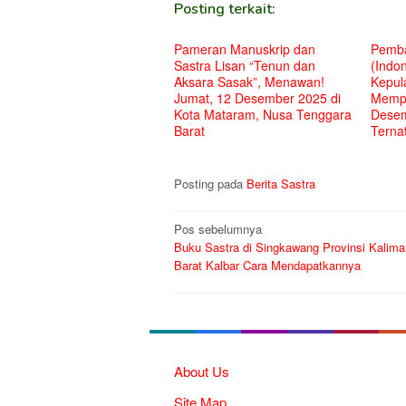
Posting terkait:
Pameran Manuskrip dan
Pemba
Sastra Lisan “Tenun dan
(Indon
Aksara Sasak”, Menawan!
Kepul
Jumat, 12 Desember 2025 di
Mempe
Kota Mataram, Nusa Tenggara
Desem
Barat
Terna
Posting pada
Berita Sastra
Navigasi
Pos sebelumnya
Buku Sastra di Singkawang Provinsi Kalima
pos
Barat Kalbar Cara Mendapatkannya
About Us
Site Map