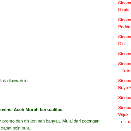
Sinops
Hirata
Sinops
Padam 
Sinops
Dini
Sinops
Sinop
– Tulis
ink dibawah ini:
Sinops
Buya 
Sinops
Sinops
ovinsi Aceh Murah berkualitas
Wijck
gan promo dan diskon nan banyak. Mulai dari potongan
→→ sas
 dapat poin pula.