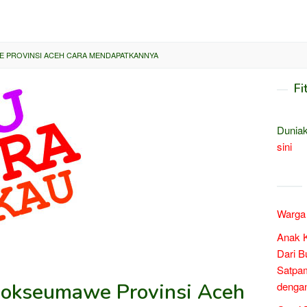
E PROVINSI ACEH CARA MENDAPATKANNYA
Fi
Duniak
sini
Warga 
Anak 
Dari B
Satpam
hokseumawe Provinsi Aceh
denga