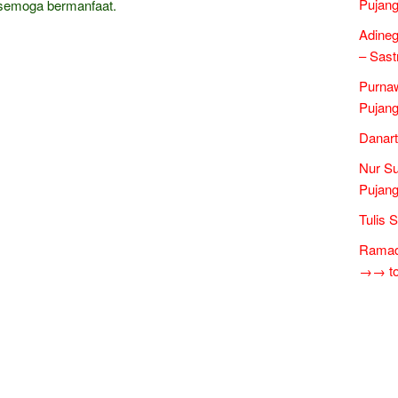
Pujang
semoga bermanfaat.
Adineg
– Sast
Purnaw
Pujang
Danart
Nur Su
Pujang
Tulis 
Ramad
→→ tok