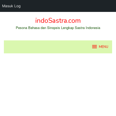
Masuk Log
Loncat
indoSastra.com
ke
konten
Pesona Bahasa dan Sinopsis Lengkap Sastra Indonesia
MENU