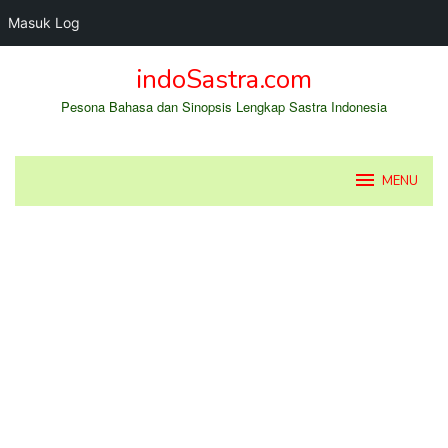
Masuk Log
Loncat
indoSastra.com
ke
konten
Pesona Bahasa dan Sinopsis Lengkap Sastra Indonesia
MENU