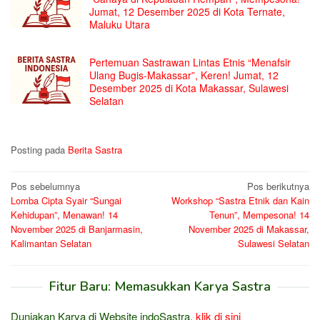
Jumat, 12 Desember 2025 di Kota Ternate,
Maluku Utara
Pertemuan Sastrawan Lintas Etnis “Menafsir
Ulang Bugis-Makassar”, Keren! Jumat, 12
Desember 2025 di Kota Makassar, Sulawesi
Selatan
Posting pada
Berita Sastra
Navigasi
Pos sebelumnya
Pos berikutnya
Lomba Cipta Syair “Sungai
Workshop “Sastra Etnik dan Kain
pos
Kehidupan”, Menawan! 14
Tenun”, Mempesona! 14
November 2025 di Banjarmasin,
November 2025 di Makassar,
Kalimantan Selatan
Sulawesi Selatan
Fitur Baru: Memasukkan Karya Sastra
Duniakan Karya di Website indoSastra,
klik di sini