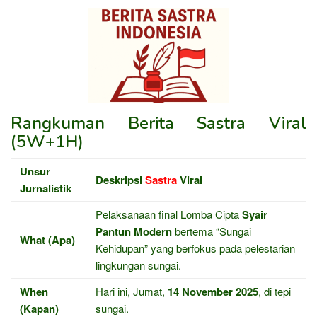
Rangkuman Berita Sastra Viral
(5W+1H)
Unsur
Deskripsi
Sastra
Viral
Jurnalistik
Pelaksanaan final Lomba Cipta
Syair
Pantun Modern
bertema “Sungai
What (Apa)
Kehidupan” yang berfokus pada pelestarian
lingkungan sungai.
When
Hari ini, Jumat,
14 November 2025
, di tepi
(Kapan)
sungai.