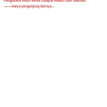
Pengusaha MBG Minta Dibayar ketika Libur Sekolah
→→ karya pengunjung lainnya...