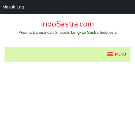
Masuk Log
Loncat
indoSastra.com
ke
konten
Pesona Bahasa dan Sinopsis Lengkap Sastra Indonesia
MENU