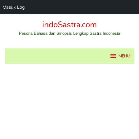
Masuk Log
Loncat
indoSastra.com
ke
konten
Pesona Bahasa dan Sinopsis Lengkap Sastra Indonesia
MENU