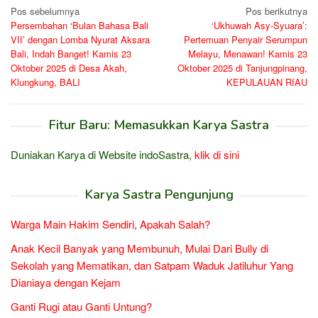
Navigasi
Pos sebelumnya
Pos berikutnya
Persembahan ‘Bulan Bahasa Bali
‘Ukhuwah Asy-Syuara’:
pos
VII’ dengan Lomba Nyurat Aksara
Pertemuan Penyair Serumpun
Bali, Indah Banget! Kamis 23
Melayu, Menawan! Kamis 23
Oktober 2025 di Desa Akah,
Oktober 2025 di Tanjungpinang,
Klungkung, BALI
KEPULAUAN RIAU
Fitur Baru: Memasukkan Karya Sastra
Duniakan Karya di Website indoSastra,
klik di sini
Karya Sastra Pengunjung
Warga Main Hakim Sendiri, Apakah Salah?
Anak Kecil Banyak yang Membunuh, Mulai Dari Bully di
Sekolah yang Mematikan, dan Satpam Waduk Jatiluhur Yang
Dianiaya dengan Kejam
Ganti Rugi atau Ganti Untung?