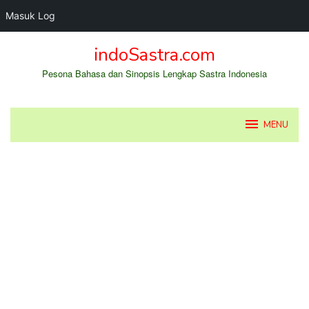
Masuk Log
Loncat
indoSastra.com
ke
konten
Pesona Bahasa dan Sinopsis Lengkap Sastra Indonesia
MENU