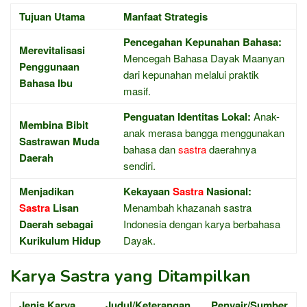
Tujuan Utama
Manfaat Strategis
Pencegahan Kepunahan Bahasa:
Merevitalisasi
Mencegah Bahasa Dayak Maanyan
Penggunaan
dari kepunahan melalui praktik
Bahasa Ibu
masif.
Penguatan Identitas Lokal:
Anak-
Membina Bibit
anak merasa bangga menggunakan
Sastrawan Muda
bahasa dan
sastra
daerahnya
Daerah
sendiri.
Menjadikan
Kekayaan
Sastra
Nasional:
Sastra
Lisan
Menambah khazanah sastra
Daerah sebagai
Indonesia dengan karya berbahasa
Kurikulum Hidup
Dayak.
Karya Sastra yang Ditampilkan
Jenis Karya
Judul/Keterangan
Penyair/Sumber