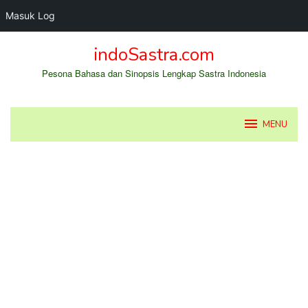
Masuk Log
Loncat
indoSastra.com
ke
konten
Pesona Bahasa dan Sinopsis Lengkap Sastra Indonesia
MENU