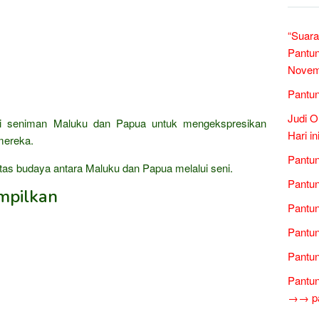
“Suara
Pantun
Novem
Pantun
Judi O
 seniman Maluku dan Papua untuk mengekspresikan
Hari i
 mereka.
Pantun
itas budaya antara Maluku dan Papua melalui seni.
Pantun
mpilkan
Pantun
Pantun
Pantun
Pantun
→→ pan