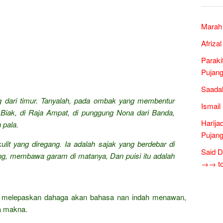
Marah 
Afriza
Paraki
Pujang
Saadah
g dari timur. Tanyalah, pada ombak yang membentur
Ismail
 Biak, di Raja Ampat, di punggung Nona dari Banda,
Harija
n pala.
Pujang
ulit yang diregang. Ia adalah sajak yang berdebar di
Said D
tang, membawa garam di matanya, Dan puisi itu adalah
→→ tok
at melepaskan dahaga akan bahasa nan indah menawan,
a makna.