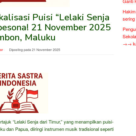
Ganti 
Hakim 
alisasi Puisi “Lelaki Senja
sering
pesona! 21 November 2025
Pengus
mbon, Maluku
Sekol
→→ kar
tor
Diposting pada
21 November 2025
rtajuk “Lelaki Senja dari Timur,” yang menampilkan puisi-
uku dan Papua, diiringi instrumen musik tradisional seperti