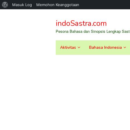
Tentang
Masuk Log
Memohon Keanggotaan
Loncat
WordPress
ke
indoSastra.com
konten
Pesona Bahasa dan Sinopsis Lengkap Sastr
Aktivitas
Bahasa Indonesia