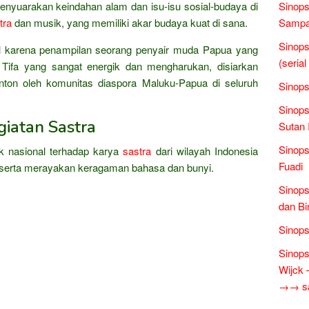
enyuarakan keindahan alam dan isu-isu sosial-budaya di
Sinops
tra
dan musik, yang memiliki akar budaya kuat di sana.
Sampai
Sinops
al karena penampilan seorang penyair muda Papua yang
(seria
ifa yang sangat energik dan mengharukan, disiarkan
nton oleh komunitas diaspora Maluku-Papua di seluruh
Sinops
Sinops
iatan Sastra
Sutan 
Sinops
ik nasional terhadap karya
sastra
dari wilayah Indonesia
Fuadi
, serta merayakan keragaman bahasa dan bunyi.
Sinops
dan Bi
Sinops
Sinops
Wijck
→→ sas