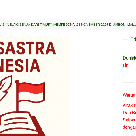
ISI “LELAKI SENJA DARI TIMUR”, MEMPESONA! 21 NOVEMBER 2025 DI AMBON, MAL
Fi
Duniak
sini
Warga 
Anak 
Dari B
Satpam
denga