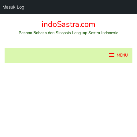
Masuk Log
Loncat
indoSastra.com
ke
konten
Pesona Bahasa dan Sinopsis Lengkap Sastra Indonesia
MENU