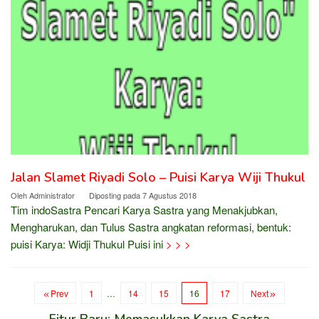
Jalan Slamet Riyadi Solo – Puisi Karya Wiji Thukul
Oleh
Administrator
Diposting pada
7 Agustus 2018
Tim indoSastra Pencari Karya Sastra yang Menakjubkan,
Mengharukan, dan Tulus Sastra angkatan reformasi, bentuk:
puisi Karya: Widji Thukul Puisi ini
> > >
Prev
1
…
14
15
16
17
Next
Fitur Baru: Memasukkan Karya Sastra