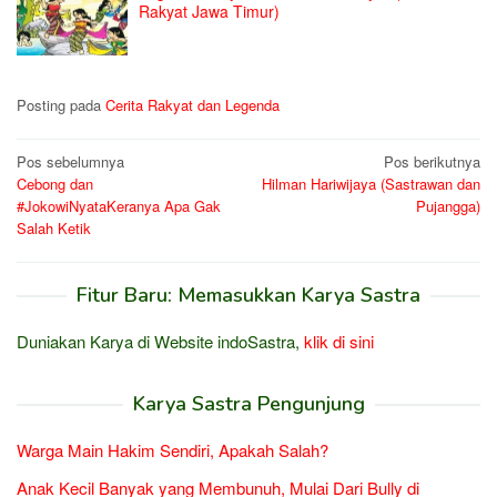
Rakyat Jawa Timur)
Posting pada
Cerita Rakyat dan Legenda
Navigasi
Pos sebelumnya
Pos berikutnya
Cebong dan
Hilman Hariwijaya (Sastrawan dan
pos
#JokowiNyataKeranya Apa Gak
Pujangga)
Salah Ketik
Fitur Baru: Memasukkan Karya Sastra
Duniakan Karya di Website indoSastra,
klik di sini
Karya Sastra Pengunjung
Warga Main Hakim Sendiri, Apakah Salah?
Anak Kecil Banyak yang Membunuh, Mulai Dari Bully di