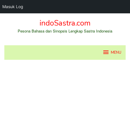
Masuk Log
Loncat
indoSastra.com
ke
konten
Pesona Bahasa dan Sinopsis Lengkap Sastra Indonesia
MENU