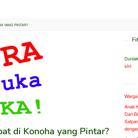
HA YANG PINTAR?
Fi
Duniak
sini
Warga 
Anak 
Dari B
Satpam
at di Konoha yang Pintar?
denga