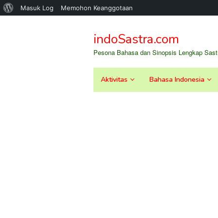
Tentang
Masuk Log
Memohon Keanggotaan
Loncat
WordPress
ke
indoSastra.com
konten
Pesona Bahasa dan Sinopsis Lengkap Sastr
Aktivitas
Bahasa Indonesia