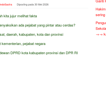
Ganti 
indoSastra
Diposting pada
30 Mei 2026
Hakim 
sering
h kita jujur melihat fakta
Pengus
enyaksikan ada pejabat yang pintar atau cerdas?
Sekol
→→ kar
usat, daerah, kabupaten, kota dan provinsi
t kementerian, pejabat negara
 dewan DPRD kota kabupaten provinsi dan DPR RI