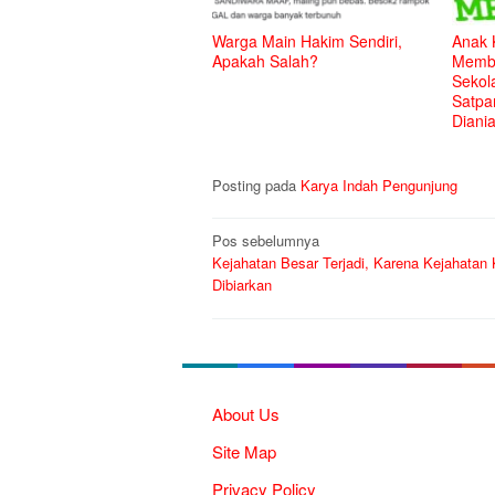
Warga Main Hakim Sendiri,
Anak 
Apakah Salah?
Membu
Sekol
Satpa
Diani
Posting pada
Karya Indah Pengunjung
Navigasi
Pos sebelumnya
Kejahatan Besar Terjadi, Karena Kejahatan 
pos
Dibiarkan
About Us
Site Map
Privacy Policy