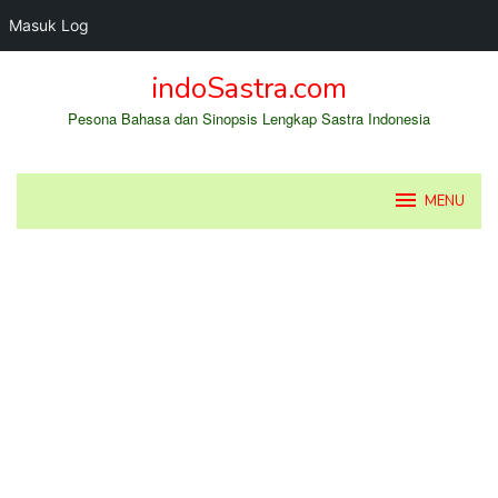
Masuk Log
Loncat
indoSastra.com
ke
konten
Pesona Bahasa dan Sinopsis Lengkap Sastra Indonesia
MENU