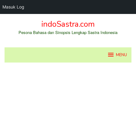
Masuk Log
Loncat
indoSastra.com
ke
konten
Pesona Bahasa dan Sinopsis Lengkap Sastra Indonesia
MENU