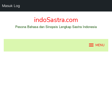
Masuk Log
Loncat
indoSastra.com
ke
konten
Pesona Bahasa dan Sinopsis Lengkap Sastra Indonesia
MENU