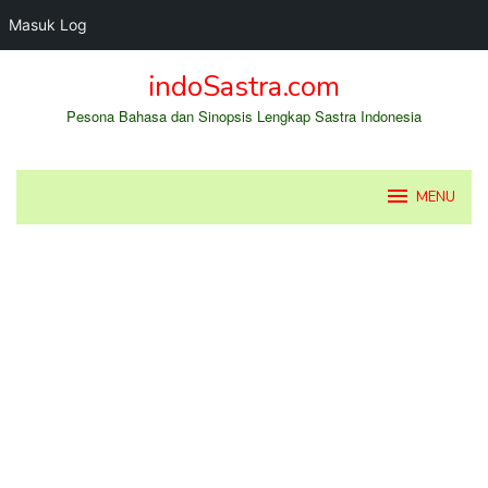
Masuk Log
Loncat
indoSastra.com
ke
konten
Pesona Bahasa dan Sinopsis Lengkap Sastra Indonesia
MENU