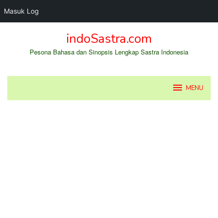
Masuk Log
Loncat
indoSastra.com
ke
konten
Pesona Bahasa dan Sinopsis Lengkap Sastra Indonesia
MENU