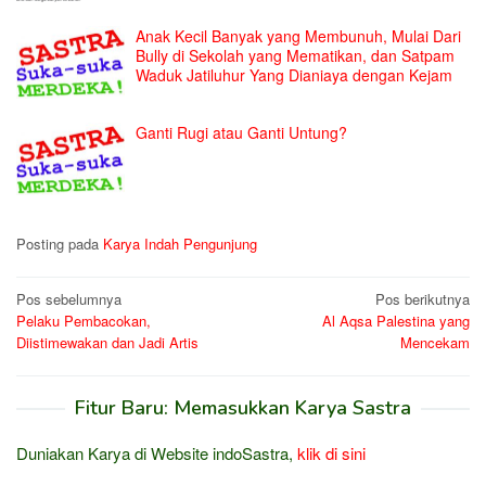
Anak Kecil Banyak yang Membunuh, Mulai Dari
Bully di Sekolah yang Mematikan, dan Satpam
Waduk Jatiluhur Yang Dianiaya dengan Kejam
Ganti Rugi atau Ganti Untung?
Posting pada
Karya Indah Pengunjung
Navigasi
Pos sebelumnya
Pos berikutnya
Pelaku Pembacokan,
Al Aqsa Palestina yang
pos
Diistimewakan dan Jadi Artis
Mencekam
Fitur Baru: Memasukkan Karya Sastra
Duniakan Karya di Website indoSastra,
klik di sini