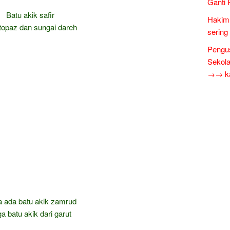
Ganti 
Batu akik safir
Hakim 
topaz dan sungai dareh
sering
Pengus
Sekol
→→ kar
a ada batu akik zamrud
a batu akik dari garut