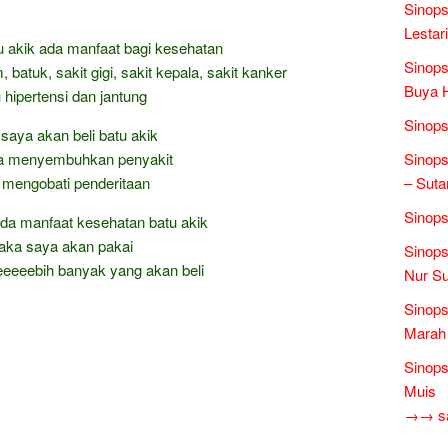
Sinops
Lestari
 akik ada manfaat bagi kesehatan
Sinops
batuk, sakit gigi, sakit kepala, sakit kanker
Buya 
 hipertensi dan jantung
Sinops
saya akan beli batu akik
sa menyembuhkan penyakit
Sinops
 mengobati penderitaan
– Suta
Sinops
da manfaat kesehatan batu akik
ka saya akan pakai
Sinops
eeeebih banyak yang akan beli
Nur Su
Sinop
Marah 
Sinops
Muis
→→ sas