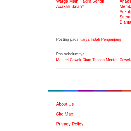
Warga Main Hakim Sendiri,
Anak 
Apakah Salah?
Membu
Sekol
Satpa
Diani
Posting pada
Karya Indah Pengunjung
Navigasi
Pos sebelumnya
Menteri Cowok Cium Tangan Menteri Cewek
pos
About Us
Site Map
Privacy Policy