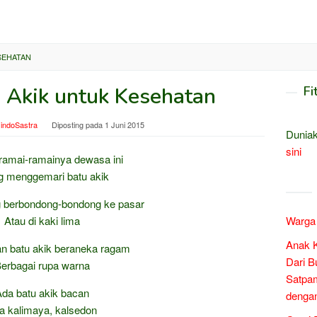
SEHATAN
 Akik untuk Kesehatan
Fi
indoSastra
Diposting pada
1 Juni 2015
Duniak
sini
ramai-ramainya dewasa ini
g menggemari batu akik
 berbondong-bondong ke pasar
Atau di kaki lima
Warga 
Anak 
n batu akik beraneka ragam
Dari B
erbagai rupa warna
Satpam
da batu akik bacan
denga
a kalimaya, kalsedon