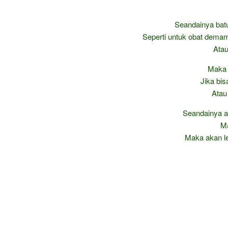
Seandainya batu
Seperti untuk obat demam, 
Atau
Maka 
Jika bi
Atau
Seandainya a
Ma
Maka akan le