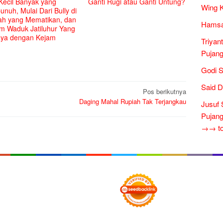
Kecil Banyak yang
Ganti Rugi atau Ganti Untung?
Wing K
nuh, Mulai Dari Bully di
ah yang Mematikan, dan
Hamsa
m Waduk Jatiluhur Yang
aya dengan Kejam
Triyan
Pujang
Godi S
Said D
Pos berikutnya
Daging Mahal Rupiah Tak Terjangkau
Jusuf 
Pujang
→→ tok