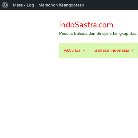
Tentang
Masuk Log
Memohon Keanggotaan
Loncat
WordPress
ke
indoSastra.com
konten
Pesona Bahasa dan Sinopsis Lengkap Sastr
Aktivitas
Bahasa Indonesia