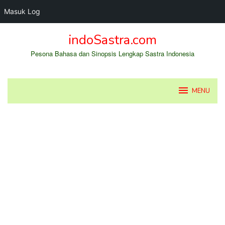
Masuk Log
Loncat
indoSastra.com
ke
konten
Pesona Bahasa dan Sinopsis Lengkap Sastra Indonesia
MENU